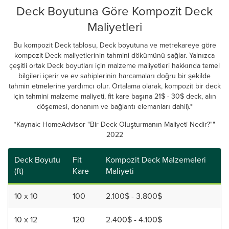
Deck Boyutuna Göre Kompozit Deck
Maliyetleri
Bu kompozit Deck tablosu, Deck boyutuna ve metrekareye göre
kompozit Deck maliyetlerinin tahmini dökümünü sağlar. Yalnızca
çeşitli ortak Deck boyutları için malzeme maliyetleri hakkında temel
bilgileri içerir ve ev sahiplerinin harcamaları doğru bir şekilde
tahmin etmelerine yardımcı olur. Ortalama olarak, kompozit bir deck
için tahmini malzeme maliyeti, fit kare başına 21$ - 30$ deck, alın
döşemesi, donanım ve bağlantı elemanları dahil).*
*Kaynak: HomeAdvisor "Bir Deck Oluşturmanın Maliyeti Nedir?""
2022
Deck Boyutu
Fit
Kompozit Deck Malzemeleri
(ft)
Kare
Maliyeti
10 x 10
100
2.100$ - 3.800$
10 x 12
120
2.400$ - 4.100$