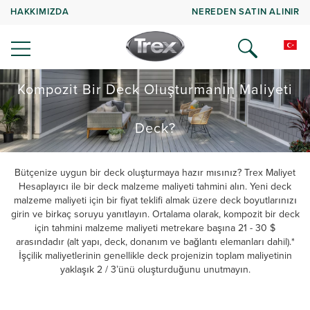
HAKKIMIZDA
NEREDEN SATIN ALINIR
Kompozit Bir Deck Oluşturmanın Maliyeti
Deck?
Bütçenize uygun bir deck oluşturmaya hazır mısınız? Trex Maliyet
Hesaplayıcı ile bir deck malzeme maliyeti tahmini alın. Yeni deck
malzeme maliyeti için bir fiyat teklifi almak üzere deck boyutlarınızı
girin ve birkaç soruyu yanıtlayın. Ortalama olarak, kompozit bir deck
için tahmini malzeme maliyeti metrekare başına 21 - 30 $
arasındadır (alt yapı, deck, donanım ve bağlantı elemanları dahil).*
İşçilik maliyetlerinin genellikle deck projenizin toplam maliyetinin
yaklaşık 2 / 3’ünü oluşturduğunu unutmayın.