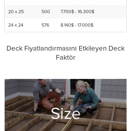
20 x 25
500
7.700$ - 16.300$
24 x 24
576
8.140$ - 17.000$
Deck Fiyatlandırmasını Etkileyen Deck
Faktör