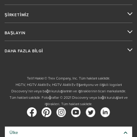
ŞİRKETİMİZ
BAŞLAYIN
DAHA FAZLA BİLGİ
Telif Hakkı © Trex Company, Inc. Tüm hakları saklıdır.
HGTV, HGTV Akıllı Ev, HGTV Akıllı Ev Eşantiyonu ve ilişkili logoları
Discovery’nin veya bağlı kuruluşlarının ve iştiraklerinin ticari markalarıdır.
Tüm hakları saklıdır. Fotoğraflar © 2021 Discovery veya bağlı kuruluşları ve
iştirakleri. Tüm hakları saklıdır.
Ülke