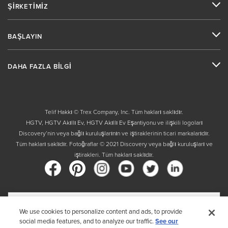
ŞİRKETİMİZ
BAŞLAYIN
DAHA FAZLA BİLGİ
Telif Hakkı © Trex Company, Inc. Tüm hakları saklıdır.
HGTV, HGTV Akıllı Ev, HGTV Akıllı Ev Eşantiyonu ve ilişkili logoları
Discovery’nin veya bağlı kuruluşlarının ve iştiraklerinin ticari markalarıdır.
Tüm hakları saklıdır. Fotoğraflar © 2021 Discovery veya bağlı kuruluşları ve
iştirakleri. Tüm hakları saklıdır.
Ülke
We use cookies to personalize content and ads, to provide
social media features, and to analyze our traffic.
See our
Ülkenizi seçerek, Trex 'in Gizlilik Politikasını okuduğunuzu kabul etmiş