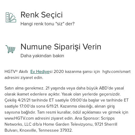
Renk Seçici
Hangi renk tonu "siz" der?
Numune Siparişi Verin
Daha yakından bakın
HGTV® Akıllı
Ev Hediye
si 2020 kazanma şansı için hgtv.com/smart
adresini ziyaret edin.
Satın alma gerekmez. 21 yaşında veya daha büyük ABD’de yasal
olarak ikamet edenlere açıktır. Yasak olan yerlerde geçersizdir.
Çekiliş 4/21/21 tarihinde ET saatiyle 09:00'da başlar ve tarihinde ET
saatiyle 17:00'da sona 6/11/21. Kazanma olasılığı, alınan giriş
sayısına bağlıdır. Tam resmi kurallar, ödül açıklaması ve girmek için
www.HGTV.com adresini ziyaret edin. Ana Sponsor: Scripps
Networks, LLC d/b/a Home Garden Televizyonu, 9721 Sherrill
Bulvarı, Knoxville, Tennessee 37932.