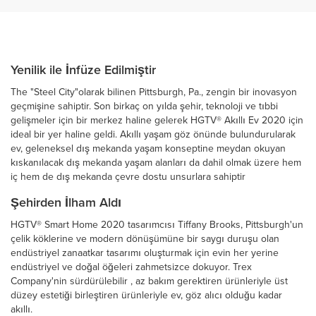
Yenilik ile İnfüze Edilmiştir
The "Steel City"olarak bilinen Pittsburgh, Pa., zengin bir inovasyon
geçmişine sahiptir. Son birkaç on yılda şehir, teknoloji ve tıbbi
gelişmeler için bir merkez haline gelerek HGTV® Akıllı Ev 2020 için
ideal bir yer haline geldi. Akıllı yaşam göz önünde bulundurularak
ev, geleneksel dış mekanda yaşam konseptine meydan okuyan
kıskanılacak dış mekanda yaşam alanları da dahil olmak üzere hem
iç hem de dış mekanda çevre dostu unsurlara sahiptir
Şehirden İlham Aldı
HGTV® Smart Home 2020 tasarımcısı Tiffany Brooks, Pittsburgh'un
çelik köklerine ve modern dönüşümüne bir saygı duruşu olan
endüstriyel zanaatkar tasarımı oluşturmak için evin her yerine
endüstriyel ve doğal öğeleri zahmetsizce dokuyor. Trex
Company'nin sürdürülebilir , az bakım gerektiren ürünleriyle üst
düzey estetiği birleştiren ürünleriyle ev, göz alıcı olduğu kadar
akıllı.