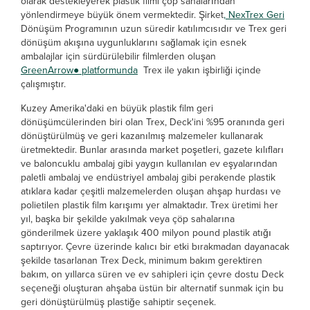
olarak destekleyerek plastik filmi çöp sahalarından
yönlendirmeye büyük önem vermektedir. Şirket
, NexTrex Geri
Dönüşüm Programının uzun süredir katılımcısıdır ve Trex geri
dönüşüm akışına uygunluklarını sağlamak için esnek
ambalajlar için sürdürülebilir filmlerden oluşan
GreenArrow● platformunda
Trex ile yakın işbirliği içinde
çalışmıştır.
Kuzey Amerika'daki en büyük plastik film geri
dönüşümcülerinden biri olan Trex, Deck'ini %95 oranında geri
dönüştürülmüş ve geri kazanılmış malzemeler kullanarak
üretmektedir. Bunlar arasında market poşetleri, gazete kılıfları
ve baloncuklu ambalaj gibi yaygın kullanılan ev eşyalarından
paletli ambalaj ve endüstriyel ambalaj gibi perakende plastik
atıklara kadar çeşitli malzemelerden oluşan ahşap hurdası ve
polietilen plastik film karışımı yer almaktadır. Trex üretimi her
yıl, başka bir şekilde yakılmak veya çöp sahalarına
gönderilmek üzere yaklaşık 400 milyon pound plastik atığı
saptırıyor. Çevre üzerinde kalıcı bir etki bırakmadan dayanacak
şekilde tasarlanan Trex Deck, minimum bakım gerektiren
bakım, on yıllarca süren ve ev sahipleri için çevre dostu Deck
seçeneği oluşturan ahşaba üstün bir alternatif sunmak için bu
geri dönüştürülmüş plastiğe sahiptir seçenek.