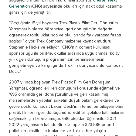
sağlayıcılarından biri olan kurumsal sponsor
Charter Next
Generation
(CNG) sayesinde okulları için nakit ödül kazanma
şansı için de yarıştılar.
“Geçtiğimiz 15 yıl boyunca Trex Plastik Film Geri Dönüşüm
Yarışması binlerce öğrenciye, geri dönüşümün değerini
öğrenerek topluluklarında ve okullarında fark yaratma fırsatı
sağladı” diyor, Trex Company malzeme kaynak müdürü
Stephanie Hicks ve ekliyor. “CNG'nin cömert kurumsal
sponsorluğu ile birlikte, okullar arasında uygulanması kolay
yıllık geri dönüşüm programımızın benimsenmesini
genişletmeye ve karşılığında Trex 'in dünyaca ünlü kompozit
Deck.”
2007 yılında başlayan Trex Plastik Film Geri Dönüşüm
Yarışması, öğrencileri ileri dönüşüm konusunda eğitmek ve
%95 oranında geri dönüştürülmüş ve geri kazanılmış
malzemelerden yapılan şirketin düşük bakım gerektiren ve
çevre dostu kompozit bakım Deck'inin temel bir bileşeni olan
plastik filmlerin geri dönüşümüne aktif bir şekilde katılmalarını
sağlamak için tasarlanmıştır. 686 okuldan öğrenciler 2021-
2022 yarışmasına katıldı. Birlikte toplam 323.586 pound
polietilen plastik film topladılar ve Trex'in her yıl çöp