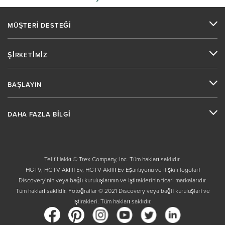
MÜŞTERİ DESTEĞİ
ŞİRKETİMİZ
BAŞLAYIN
DAHA FAZLA BİLGİ
Telif Hakkı © Trex Company, Inc. Tüm hakları saklıdır.
HGTV, HGTV Akıllı Ev, HGTV Akıllı Ev Eşantiyonu ve ilişkili logoları
Discovery’nin veya bağlı kuruluşlarının ve iştiraklerinin ticari markalarıdır.
Tüm hakları saklıdır. Fotoğraflar © 2021 Discovery veya bağlı kuruluşları ve
iştirakleri. Tüm hakları saklıdır.