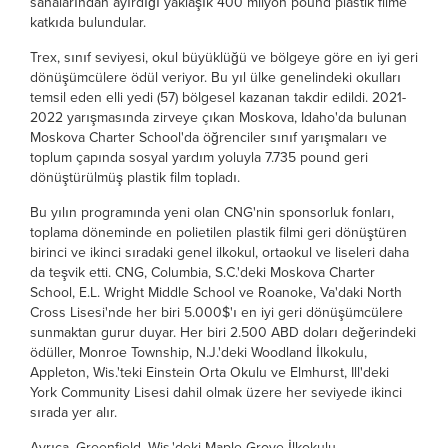
sahalarından ayırdığı yaklaşık 400 milyon pound plastik filme
katkıda bulundular.
Trex, sınıf seviyesi, okul büyüklüğü ve bölgeye göre en iyi geri
dönüşümcülere ödül veriyor. Bu yıl ülke genelindeki okulları
temsil eden elli yedi (57) bölgesel kazanan takdir edildi. 2021-
2022 yarışmasında zirveye çıkan Moskova, Idaho'da bulunan
Moskova Charter School'da öğrenciler sınıf yarışmaları ve
toplum çapında sosyal yardım yoluyla 7.735 pound geri
dönüştürülmüş plastik film topladı.
Bu yılın programında yeni olan CNG'nin sponsorluk fonları,
toplama döneminde en polietilen plastik filmi geri dönüştüren
birinci ve ikinci sıradaki genel ilkokul, ortaokul ve liseleri daha
da teşvik etti. CNG, Columbia, S.C.'deki Moskova Charter
School, E.L. Wright Middle School ve Roanoke, Va'daki North
Cross Lisesi'nde her biri 5.000$'ı en iyi geri dönüşümcülere
sunmaktan gurur duyar. Her biri 2.500 ABD doları değerindeki
ödüller, Monroe Township, N.J.'deki Woodland İlkokulu,
Appleton, Wis.'teki Einstein Orta Okulu ve Elmhurst, Ill'deki
York Community Lisesi dahil olmak üzere her seviyede ikinci
sırada yer alır.
Ayrıca, Greenfield, Wis.'deki Maple Grove İlkokulu