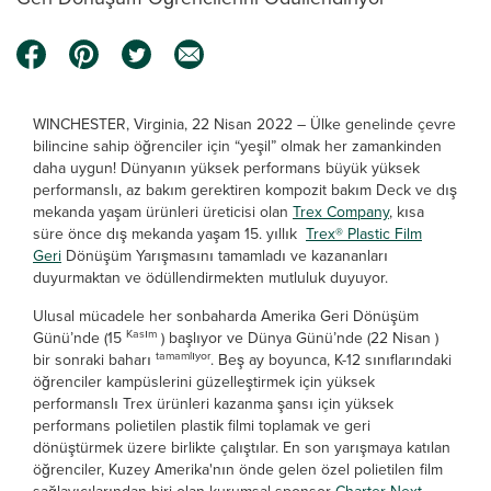
WINCHESTER, Virginia, 22 Nisan 2022
– Ülke genelinde çevre
bilincine sahip öğrenciler için “yeşil” olmak her zamankinden
daha uygun! Dünyanın yüksek performans büyük yüksek
performanslı, az bakım gerektiren kompozit bakım Deck ve dış
mekanda yaşam ürünleri üreticisi olan
Trex Company
, kısa
süre önce dış mekanda yaşam 15. yıllık
Trex® Plastic Film
Geri
Dönüşüm Yarışmasını tamamladı ve kazananları
duyurmaktan ve ödüllendirmekten mutluluk duyuyor.
Ulusal mücadele her sonbaharda Amerika Geri Dönüşüm
Kasım
Günü’nde (15
) başlıyor ve Dünya Günü’nde (22 Nisan )
tamamlıyor
bir sonraki baharı
. Beş ay boyunca, K-12 sınıflarındaki
öğrenciler kampüslerini güzelleştirmek için yüksek
performanslı Trex ürünleri kazanma şansı için yüksek
performans polietilen plastik filmi toplamak ve geri
dönüştürmek üzere birlikte çalıştılar. En son yarışmaya katılan
öğrenciler, Kuzey Amerika'nın önde gelen özel polietilen film