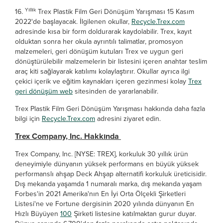
Yıllık
16.
Trex Plastik Film Geri Dönüşüm Yarışması 15 Kasım
2022'de başlayacak. İlgilenen okullar,
Recycle.Trex.com
adresinde kısa bir form doldurarak kaydolabilir. Trex, kayıt
olduktan sonra her okula ayrıntılı talimatlar, promosyon
malzemeleri, geri dönüşüm kutuları Trex ve uygun geri
dönüştürülebilir malzemelerin bir listesini içeren anahtar teslim
araç kiti sağlayarak katılımı kolaylaştırır. Okullar ayrıca ilgi
çekici içerik ve eğitim kaynakları içeren gezinmesi kolay
Trex
geri dönüşüm web
sitesinden de yararlanabilir.
Trex Plastik Film Geri Dönüşüm Yarışması hakkında daha fazla
bilgi için
Recycle.Trex.com
adresini ziyaret edin.
Trex Company, Inc. Hakkında
Trex Company, Inc. [NYSE: TREX], korkuluk 30 yıllık ürün
deneyimiyle dünyanın yüksek performans en büyük yüksek
performanslı ahşap Deck Ahşap alternatifi korkuluk üreticisidir.
Dış mekanda yaşamda 1 numaralı marka, dış mekanda yaşam
Forbes'in 2021 Amerika'nın En İyi Orta Ölçekli Şirketleri
Listesi'ne ve Fortune dergisinin 2020 yılında dünyanın En
Hızlı Büyüyen
100
Şirketi listesine katılmaktan gurur duyar.