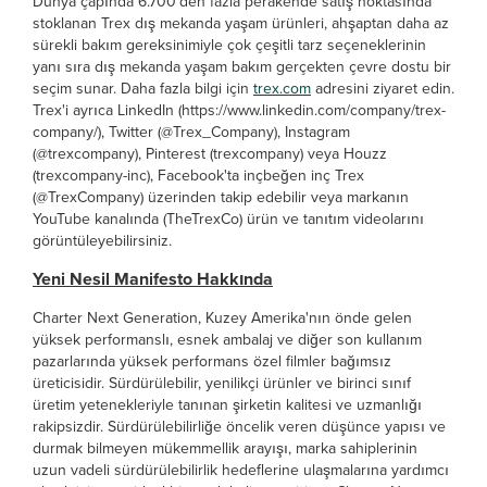
Dünya çapında 6.700'den fazla perakende satış noktasında
stoklanan Trex dış mekanda yaşam ürünleri, ahşaptan daha az
sürekli bakım gereksinimiyle çok çeşitli tarz seçeneklerinin
yanı sıra dış mekanda yaşam bakım gerçekten çevre dostu bir
seçim sunar. Daha fazla bilgi için
trex.com
adresini ziyaret edin.
Trex'i ayrıca LinkedIn (https://www.linkedin.com/company/trex-
company/), Twitter (@Trex_Company), Instagram
(@trexcompany), Pinterest (trexcompany) veya Houzz
(trexcompany-inc), Facebook'ta inçbeğen inç Trex
(@TrexCompany) üzerinden takip edebilir veya markanın
YouTube kanalında (TheTrexCo) ürün ve tanıtım videolarını
görüntüleyebilirsiniz.
Yeni Nesil Manifesto Hakkında
Charter Next Generation, Kuzey Amerika'nın önde gelen
yüksek performanslı, esnek ambalaj ve diğer son kullanım
pazarlarında yüksek performans özel filmler bağımsız
üreticisidir. Sürdürülebilir, yenilikçi ürünler ve birinci sınıf
üretim yetenekleriyle tanınan şirketin kalitesi ve uzmanlığı
rakipsizdir. Sürdürülebilirliğe öncelik veren düşünce yapısı ve
durmak bilmeyen mükemmellik arayışı, marka sahiplerinin
uzun vadeli sürdürülebilirlik hedeflerine ulaşmalarına yardımcı