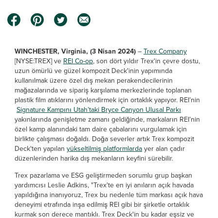
WINCHESTER, Virginia, (3 Nisan 2024)
–
Trex Company
[NYSE:TREX] ve
REI Co-op
, son dört yıldır Trex'in çevre dostu,
uzun ömürlü ve güzel kompozit Deck'inin yapımında
kullanılmak üzere özel dış mekan perakendecilerinin
mağazalarında ve sipariş karşılama merkezlerinde toplanan
plastik film atıklarını yönlendirmek için ortaklık yapıyor. REI’nin
Signature Kampını Utah’taki Bryce Canyon Ulusal Parkı
yakınlarında genişletme zamanı geldiğinde, markaların REI’nin
özel kamp alanındaki tam daire çabalarını vurgulamak için
birlikte çalışması doğaldı. Doğa severler artık Trex kompozit
Deck'ten yapılan
yükseltilmiş platformlarda
yer alan çadır
düzenlerinden harika dış mekanların keyfini sürebilir.
Trex pazarlama ve ESG geliştirmeden sorumlu grup başkan
yardımcısı Leslie Adkins, "Trex'te en iyi anıların açık havada
yapıldığına inanıyoruz, Trex bu nedenle tüm markası açık hava
deneyimi etrafında inşa edilmiş REI gibi bir şirketle ortaklık
kurmak son derece mantıklı. Trex Deck'in bu kadar eşsiz ve