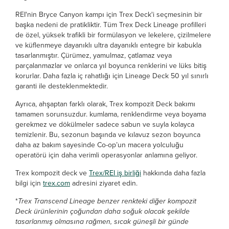
REI'nin Bryce Canyon kampı için Trex Deck'i seçmesinin bir
başka nedeni de pratikliktir. Tüm Trex Deck Lineage profilleri
de özel, yüksek trafikli bir formülasyon ve lekelere, çizilmelere
ve küflenmeye dayanıklı ultra dayanıklı entegre bir kabukla
tasarlanmıştır. Çürümez, yamulmaz, çatlamaz veya
parçalanmazlar ve onlarca yıl boyunca renklerini ve lüks bitiş
korurlar. Daha fazla iç rahatlığı için Lineage Deck 50 yıl sınırlı
garanti ile desteklenmektedir.
Ayrıca, ahşaptan farklı olarak, Trex kompozit Deck bakımı
tamamen sorunsuzdur. kumlama, renklendirme veya boyama
gerekmez ve dökülmeler sadece sabun ve suyla kolayca
temizlenir. Bu, sezonun başında ve kılavuz sezon boyunca
daha az bakım sayesinde Co-op’un macera yolculuğu
operatörü için daha verimli operasyonlar anlamına geliyor.
Trex kompozit deck ve
Trex/REI iş birliği
hakkında daha fazla
bilgi için
trex.com
adresini ziyaret edin.
*
Trex Transcend Lineage benzer renkteki diğer kompozit
Deck ürünlerinin çoğundan daha soğuk olacak şekilde
tasarlanmış olmasına rağmen, sıcak güneşli bir günde