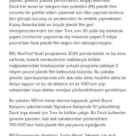
yapılan, şirketin yüksek performanslı, Ahşap alternatifi
Deck'inin temel bir bileşeni olan polietilen (PE) plastik filmi
sorumlu bir şekilde elden çıkarmak için ülke çapında binlerce
ileri görüşlü kuruluş ve perakendeci ile ortaklık yapmaktadır.
Kuzey Amerika'daki en büyük plastik film geri
dönüşümcülerinden biri olan Trex, son 30 yılda dış mekanda
yaşam ürünlerinin yapımında dış mekanda yaşam 5 milyar
pound'dan fazla plastik film atığını ileri dönüştürmüştür.
REI, NexTrex®ticari programına 2020 yılında katıldı ve bu süre
zarfında, tedarik merkezlerinin katkılarıyla birlikte
mağazalarındaki koleksiyonlar yoluyla programa yaklaşık 2
milyon pound plastik film katkısında bulundu. Bu çabalar,
şirketin operasyonlarında sıfır atık elde etme hedefini daha da
ileriye taşıyor ve bu da atıkların en az %90'ının çöp
sahasından veya atıktan enerjiye yönlendirilmesini gerektiriyor.
Bu çabaları REI'nin kamp alanına taşıyarak, şirket Bryce
Kanyonu yakınlarındaki Signature Kampında 10 yükseltilmiş
Deck inşa etmek için Trex ile birlikte çalıştı. Bu Deck kullanılan
güverte panoları, katı atık sahalarından yönlendirilen
700.000'den fazla plastik film parçasına eşdeğerdir.
REI Experiences direktörü Justin Wood, “Herkes için açık