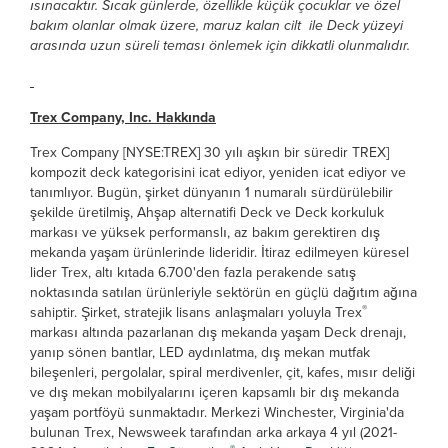
ısınacaktır. Sıcak günlerde, özellikle küçük çocuklar ve özel
bakım olanlar olmak üzere, maruz kalan cilt ile Deck yüzeyi
arasında uzun süreli teması önlemek için dikkatli olunmalıdır.
Trex Company, Inc. Hakkında
Trex Company [NYSE:TREX] 30 yılı aşkın bir süredir TREX]
kompozit deck kategorisini icat ediyor, yeniden icat ediyor ve
tanımlıyor. Bugün, şirket dünyanın 1 numaralı sürdürülebilir
şekilde üretilmiş, Ahşap alternatifi Deck ve Deck korkuluk
markası ve yüksek performanslı, az bakım gerektiren dış
mekanda yaşam ürünlerinde lideridir. İtiraz edilmeyen küresel
lider Trex, altı kıtada 6.700'den fazla perakende satış
noktasında satılan ürünleriyle sektörün en güçlü dağıtım ağına
®
sahiptir. Şirket, stratejik lisans anlaşmaları yoluyla Trex
markası altında pazarlanan dış mekanda yaşam Deck drenajı,
yanıp sönen bantlar, LED aydınlatma, dış mekan mutfak
bileşenleri, pergolalar, spiral merdivenler, çit, kafes, mısır deliği
ve dış mekan mobilyalarını içeren kapsamlı bir dış mekanda
yaşam portföyü sunmaktadır. Merkezi Winchester, Virginia'da
bulunan Trex, Newsweek tarafından arka arkaya 4 yıl (2021-