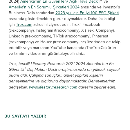
®
2024)
Amerika'nın En Güvenilen
Açık Hava Deck'i
** ve
Amerika'nın En Sorumlu Şirketleri 2024
arasında ve Investor’s
Business Daily tarafından
2023 yılı için En İyi 100 ESG Şirketi
arasında gösterilmekten gurur duymaktadır. Daha fazla bilgi
için
Trex.com
adresini ziyaret edin. Trex’i Facebook
(trexcompany), Instagram (trexcompany), X (Trex_Company),
LinkedIn (trex-company), TikTok (trexcompany), Pinterest
(trexcompany) ve Houzz (trex-company-inc) üzerinden de takip
edebilir veya markanın YouTube kanalında (TheTrexCo) ürün
ve tanıtım videolarını görüntüleyebilirsiniz.
Trex, tescilli Lifestory Research 2021-2024 Amerika’nın En
®
Güvenilir
Dış Mekan Deck araştırmasında en yüksek sayısal
puanı aldı. Çalışma sonuçları, anket yapılan kişilerin
deneyimlerine ve algılarına dayanmaktadır. Deneyimleriniz
değişebilir.
www.lifestoryresearch.com
adresini ziyaret edin.
BU SAYFAYI YAZDIR