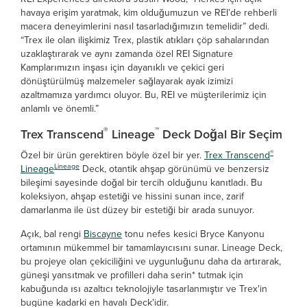
havaya erişim yaratmak, kim olduğumuzun ve REI’de rehberli
macera deneyimlerini nasıl tasarladığımızın temelidir” dedi.
“Trex ile olan ilişkimiz Trex, plastik atıkları çöp sahalarından
uzaklaştırarak ve aynı zamanda özel REI Signature
Kamplarımızın inşası için dayanıklı ve çekici geri
dönüştürülmüş malzemeler sağlayarak ayak izimizi
azaltmamıza yardımcı oluyor. Bu, REI ve müşterilerimiz için
anlamlı ve önemli.”
®
™
Trex Transcend
Lineage
Deck Doğal Bir Seçim
®
Özel bir ürün gerektiren böyle özel bir yer.
Trex Transcend
Lineage
Lineage
Deck, otantik ahşap görünümü ve benzersiz
bileşimi sayesinde doğal bir tercih olduğunu kanıtladı. Bu
koleksiyon, ahşap estetiği ve hissini sunan ince, zarif
damarlanma ile üst düzey bir estetiği bir arada sunuyor.
Açık, bal rengi
Biscayne
tonu nefes kesici Bryce Kanyonu
ortamının mükemmel bir tamamlayıcısını sunar. Lineage Deck,
bu projeye olan çekiciliğini ve uygunluğunu daha da artırarak,
güneşi yansıtmak ve profilleri daha serin* tutmak için
kabuğunda ısı azaltıcı teknolojiyle tasarlanmıştır ve Trex'in
bugüne kadarki en havalı Deck'idir.