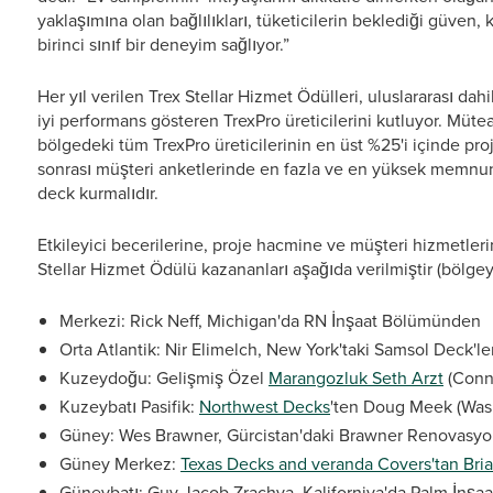
yaklaşımına olan bağlılıkları, tüketicilerin beklediği güven, k
birinci sınıf bir deneyim sağlıyor.”
Her yıl verilen Trex Stellar Hizmet Ödülleri, uluslararası da
iyi performans gösteren TrexPro üreticilerini kutluyor. Mütea
bölgedeki tüm TrexPro üreticilerinin en üst %25'i içinde pr
sonrası müşteri anketlerinde en fazla ve en yüksek memnuni
deck kurmalıdır.
Etkileyici becerilerine, proje hacmine ve müşteri hizmetleri
Stellar Hizmet Ödülü kazananları aşağıda verilmiştir (bölgey
Merkezi: Rick Neff, Michigan'da RN İnşaat Bölümünden
Orta Atlantik: Nir Elimelch, New York'taki Samsol Deck'le
Kuzeydoğu: Gelişmiş Özel
Marangozluk Seth Arzt
(Conn
Kuzeybatı Pasifik:
Northwest Decks
'ten Doug Meek (Was
Güney: Wes Brawner, Gürcistan'daki Brawner Renovasyon
Güney Merkez:
Texas Decks and veranda Covers'tan Br
Güneybatı: Guy Jacob Zrachya, Kaliforniya'da Palm İnş