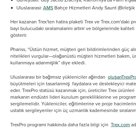
Uluslararası:
AMS
Bahçe Hizmetleri Andy Saunt (Birleşik K
Her kazanan Trex'ten hatıra plaketi Trex ve Trex.com'daki pr
bayi bulucudaki sıralamalarını artırır ve bölgelerinde kalite
gösterir.
Phariss, “Üstün hizmet, müşteri geri bildirimlerinden güç alı
nitelikleri vurgular—olağanüstü müşteri hizmetleri bakım, üs
kullanmaya adanmışlık” diye ekledi.
Uluslararası bir bağımsız yükleniciler ağından
oluşanTrexPr
büyütmeleri için tasarlanmış faydalara ve destekleyici mate
eder. TrexPro statüsü kazanmak için, üreticiler Trex ürünle
markanın endüstri lideri kurulum gerekliliklerine ve progra
sergilemelidir. Yükleniciler, eğitimlerine ve proje hacimler
ustalık sergileyenler için üç uzmanlık kademesinde sıralanm
TrexPro programı hakkında daha fazla bilgi için
Trex.com
ad