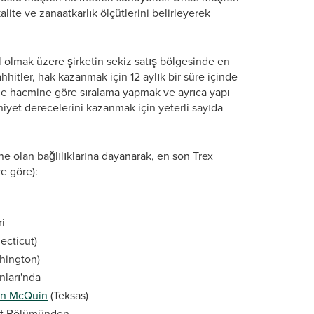
alite ve zanaatkarlık ölçütlerini belirleyerek
hil olmak üzere şirketin sekiz satış bölgesinde en
hhitler, hak kazanmak için 12 aylık bir süre içinde
oje hacmine göre sıralama yapmak ve ayrıca yapı
yet derecelerini kazanmak için yeterli sayıda
ne olan bağlılıklarına dayanarak, en son Trex
e göre):
ri
ecticut)
hington)
ları'nda
ian McQuin
(Teksas)
aat Bölümünden