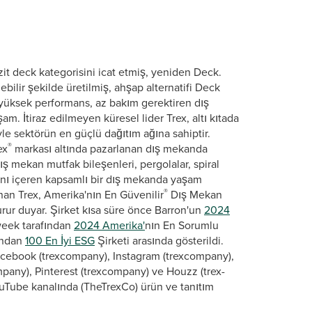
it deck kategorisini icat etmiş, yeniden Deck.
bilir şekilde üretilmiş, ahşap alternatifi Deck
yüksek performans, az bakım gerektiren dış
 İtiraz edilmeyen küresel lider Trex, altı kıtada
le sektörün en güçlü dağıtım ağına sahiptir.
®
ex
markası altında pazarlanan dış mekanda
ş mekan mutfak bileşenleri, pergolalar, spiral
arını içeren kapsamlı bir dış mekanda yaşam
®
nan Trex, Amerika'nın En Güvenilir
Dış Mekan
gurur duyar. Şirket kısa süre önce Barron'un
2024
week tarafından
2024 Amerika'
nın En Sorumlu
fından
100 En İyi ESG
Şirketi arasında gösterildi.
Facebook (trexcompany), Instagram (trexcompany),
pany), Pinterest (trexcompany) ve Houzz (trex-
uTube kanalında (TheTrexCo) ürün ve tanıtım