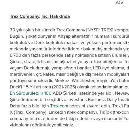
###
Trex Company, Inc. Hakkında
30 yılı aşkın bir süredir Trex Company [NYSE: TREX] kompoz
Bugün, şirket dünyanın Ahşap alternatifi 1 numaralı sürdürüle
korkuluk ve Deck korkuluk markası ve yüksek performanslı 
mekanda yaşam ürünlerinde liderdir bakım dış mekanda yaşam.
6.700'den fazla perakende satış noktasında satılan ürünleriy
Şirket, stratejik lisans anlaşmaları yoluyla Trex bileşenler Tr
yaşam Deck drenajı, yanıp sönen bantlar, LED aydınlatma, dı
merdivenler, çit, kafes, mısır deliği ve dış mekan mobilyal
portföyü sunmaktadır. Merkezi Winchester, Virginia'da bulu
Deck'i * 5 Yıl art arda (2021-2025) olarak adlandırılmaktan 
En Sürdürülebilir 100
ABD Şirketi listesinde yer aldı, News
Şirketlerinden biri seçildi ve Investor’s Business Daily tara
Daha fazla bilgi için
Trex.com
adresini ziyaret edin. Trex’i 
X (Trex_Company), LinkedIn (trex-company), TikTok (trexcom
company-inc) üzerinden de takip edebilir veya markanın Yo
videolarını görüntüleyebilirsiniz.