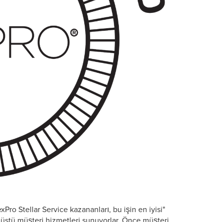
ro Stellar Service kazananları, bu işin en iyisi"
anüstü müşteri hizmetleri sunuyorlar. Önce müşteri