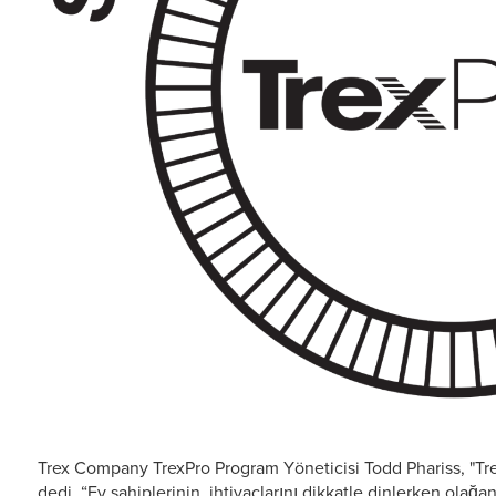
Trex Company TrexPro Program Yöneticisi Todd Phariss, "TrexP
dedi. “Ev sahiplerinin ihtiyaçlarını dikkatle dinlerken olağ