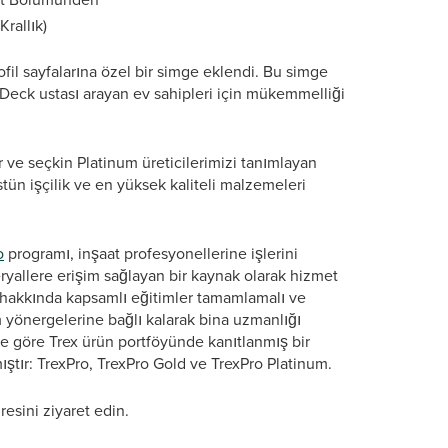
rallık)
ofil sayfalarına özel bir simge eklendi. Bu simge
li Deck ustası arayan ev sahipleri için mükemmelliği
r ve seçkin Platinum üreticilerimizi tanımlayan
tün işçilik ve en yüksek kaliteli malzemeleri
o
programı, inşaat profesyonellerine işlerini
ryallere erişim sağlayan bir kaynak olarak hizmet
ri hakkında kapsamlı eğitimler tamamlamalı ve
m yönergelerine bağlı kalarak bina uzmanlığı
ine göre Trex ürün portföyünde kanıtlanmış bir
ıştır: TrexPro, TrexPro Gold ve TrexPro Platinum.
resini ziyaret edin.