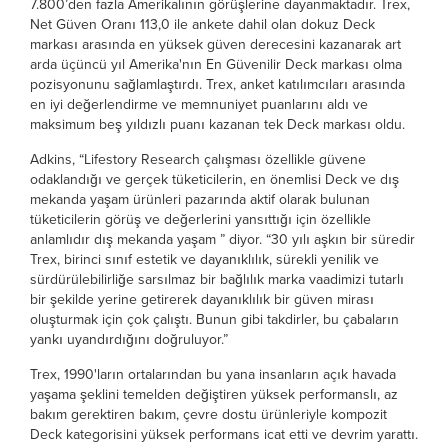
7.800’den fazla Amerikalının görüşlerine dayanmaktadır. Trex,
Net Güven Oranı 113,0 ile ankete dahil olan dokuz Deck
markası arasında en yüksek güven derecesini kazanarak art
arda üçüncü yıl Amerika'nın En Güvenilir Deck markası olma
pozisyonunu sağlamlaştırdı. Trex, anket katılımcıları arasında
en iyi değerlendirme ve memnuniyet puanlarını aldı ve
maksimum beş yıldızlı puanı kazanan tek Deck markası oldu.
Adkins, “Lifestory Research çalışması özellikle güvene
odaklandığı ve gerçek tüketicilerin, en önemlisi Deck ve dış
mekanda yaşam ürünleri pazarında aktif olarak bulunan
tüketicilerin görüş ve değerlerini yansıttığı için özellikle
anlamlıdır dış mekanda yaşam ” diyor. “30 yılı aşkın bir süredir
Trex, birinci sınıf estetik ve dayanıklılık, sürekli yenilik ve
sürdürülebilirliğe sarsılmaz bir bağlılık marka vaadimizi tutarlı
bir şekilde yerine getirerek dayanıklılık bir güven mirası
oluşturmak için çok çalıştı. Bunun gibi takdirler, bu çabaların
yankı uyandırdığını doğruluyor.”
Trex, 1990'ların ortalarından bu yana insanların açık havada
yaşama şeklini temelden değiştiren yüksek
performanslı, az
bakım gerektiren bakım, çevre dostu ürünleriyle kompozit
Deck kategorisini yüksek performans icat etti ve devrim yarattı.