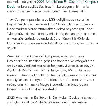
®
dış mekanda yaşam
2023 Amerika'nın En Güvenilir
Kompozit
®
Deck
markası seçildi. Bu, Trex
'in kuruluşun yıllık marka
güveni çalışmasında üst üste üçüncü kez 1. sırayı aldı.
Trex Company pazarlama ve ESG geliştirmeden sorumlu
başkan yardımcısı Leslie Adkins, “Bir kez daha en güvenilir
Deck markası olarak tanınmaktan dolayı heyecanlıyız” dedi.
“Marka güveni, insanların evleri için dış mekan ürünleri satın
alırken göz önünde bulundurduğu en önemli faktörlerden
biridir ve kazanmak ve elde tutmak için her gün çalıştığımız bir
şeydir.”
®
Amerika’nın En Güvenilir
Çalışması, Amerika Birleşik
Devletleri’nde insanların çeşitli sektörlerde ve kategorilerde
en çok güvendikleri markaları belirlemeyi amaçlayan büyük
ölçekli bir tüketici anketidir. Yıllık çalışma, 50'den fazla ev
ürünü sınıfını incelemekte ve tüketici algılarını ve tercihlerini
daha iyi anlamak isteyen üreticiler, ürün üreticileri ve hizmet
sağlayıcılar için marka Müşteri içgörülerinin önde gelen
kaynağı olarak kabul edilmektedir.
2023 Amerika’nın En Güvenilir Dış Mekan Deck sıralamasının
sonuçları, Ocak ve Aralık 2022 arasında ankete katılan