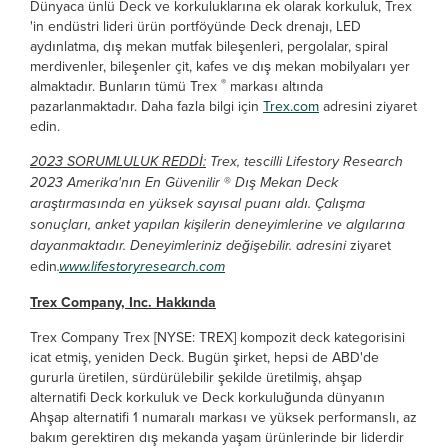
Dünyaca ünlü Deck ve korkuluklarına ek olarak korkuluk, Trex
'in endüstri lideri ürün portföyünde Deck drenajı, LED
aydınlatma, dış mekan mutfak bileşenleri, pergolalar, spiral
merdivenler, bileşenler çit, kafes ve dış mekan mobilyaları yer
®
almaktadır. Bunların tümü Trex
markası altında
pazarlanmaktadır. Daha fazla bilgi için
Trex.com
adresini ziyaret
edin.
2023 SORUMLULUK REDDİ:
Trex, tescilli Lifestory Research
2023 Amerika'nın En Güvenilir
®
Dış Mekan Deck
araştırmasında en yüksek sayısal puanı aldı. Çalışma
sonuçları, anket yapılan kişilerin deneyimlerine ve algılarına
dayanmaktadır. Deneyimleriniz değişebilir. adresini
ziyaret
edin
.
www.lifestoryresearch.com
Trex Company, Inc. Hakkında
Trex Company Trex [NYSE: TREX] kompozit deck kategorisini
icat etmiş, yeniden Deck. Bugün şirket, hepsi de ABD'de
gururla üretilen, sürdürülebilir şekilde üretilmiş, ahşap
alternatifi Deck korkuluk ve Deck korkuluğunda dünyanın
Ahşap alternatifi 1 numaralı markası ve yüksek performanslı, az
bakım gerektiren dış mekanda yaşam ürünlerinde bir liderdir