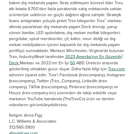
bakım dış mekanda yaşam. İtiraz edilmeyen küresel lider Trex,
altı kıtada 6.700'den fazla perakende satış noktasında satılan
ürünleriyle sektörün en güçlü dağıtım ağına sahiptir. Stratejik
®
lisans anlaşmaları yoluyla şirket Trex bileşenler Trex
markası
altında pazarlanan dış mekanda yaşam Deck drenajı, yanıp
sönen bantlar, LED aydınlatma, dış mekan mutfak bileşenleri,
pergolalar, spiral merdivenler, çit, kafes, mısır deliği ve dış
mekan mobilyalarını içeren kapsamlı bir dış mekanda yaşam
portföyü sunmaktadır. Merkezi Winchester, Virginia'da bulunan
®
Trex,
IndustryWeek
tarafından
2023 Amerika'nın En Güvenilir
Deck
Markası ve 2022'nin En İyi
50
ABD Üreticisi arasında
gösterilmiş olmaktan gurur duyar. Daha fazla bilgi için
Trex.com
adresini ziyaret edin. Trex'i Facebook (trexcompany), Instagram
(trexcompany), Twitter (Trex_Company), LinkedIn (trex-
company), TikTok (trexcompany), Pinterest (trexcompany) ve
Houzz (trex-company-inc) üzerinden de takip edebilir veya
markanın YouTube kanalında (TheTrexCo) ürün ve tanıtım
videolarını görüntüleyebilirsiniz.
İletişim: Anna Figy
L.C. Williams & Associates
312/565-3900
afigy@lcwa.com