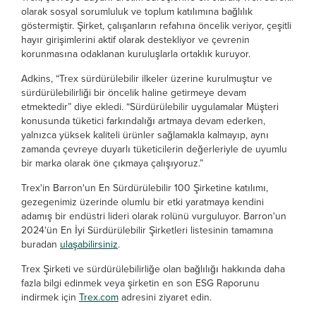
olarak sosyal sorumluluk ve toplum katılımına bağlılık
göstermiştir. Şirket, çalışanların refahına öncelik veriyor, çeşitli
hayır girişimlerini aktif olarak destekliyor ve çevrenin
korunmasına odaklanan kuruluşlarla ortaklık kuruyor.
Adkins, “Trex sürdürülebilir ilkeler üzerine kurulmuştur ve
sürdürülebilirliği bir öncelik haline getirmeye devam
etmektedir” diye ekledi. “Sürdürülebilir uygulamalar Müşteri
konusunda tüketici farkındalığı artmaya devam ederken,
yalnızca yüksek kaliteli ürünler sağlamakla kalmayıp, aynı
zamanda çevreye duyarlı tüketicilerin değerleriyle de uyumlu
bir marka olarak öne çıkmaya çalışıyoruz.”
Trex'in Barron'un En Sürdürülebilir 100 Şirketine katılımı,
gezegenimiz üzerinde olumlu bir etki yaratmaya kendini
adamış bir endüstri lideri olarak rolünü vurguluyor. Barron'un
2024'ün En İyi Sürdürülebilir Şirketleri listesinin tamamına
buradan
ulaşabilirsiniz
.
Trex Şirketi ve sürdürülebilirliğe olan bağlılığı hakkında daha
fazla bilgi edinmek veya şirketin en son ESG Raporunu
indirmek için
Trex.com
adresini ziyaret edin.