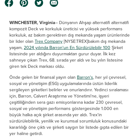
WINCHESTER, Virginia
– Dünyanın Ahşap alternatifi alternatifi
kompozit Deck ve korkuluk üreticisi ve yüksek performans
korkuluk, az bakım gerektiren dış mekanda yaşam ürünlerinde
bir lider olan
Trex Company
[NYSE:TREX]bakım dış mekanda
yaşam,
2024 yılında Barron'un En Sürdürülebilir 100
Şirket
listesinde yer aldığını duyurmaktan gurur duyar. İlk kez
sahneye çıkan Trex, 68. sırada yer aldı ve bu yılın listesine
giren tek Deck markası oldu.
Önde gelen bir finansal yayın olan
Barron's
, her yıl çevresel,
sosyal ve yönetişim (ESG) uygulamalarında üstün liderlik
sergileyen şirketleri belirler ve onurlandırır. Yedinci sıralaması
için, Barron, Calvert Araştırma ve Yönetimi'ne, işyeri
çeşitliliğinden sera gazı emisyonlarına kadar 230 çevresel,
sosyal ve yönetişim performans göstergesinde 1.000 en
büyük halka açık şirket arasında yer aldı. Trex'in
sürdürülebilirlik, yenilik ve kurumsal sorumluluk konusundaki
kararlılığı öne çıktı ve şirketi saygın bir listede gıpta edilen bir
yer haline getirdi.