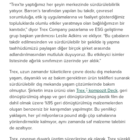
“Trex'te yaptığımız her şeyin merkezinde sürdürülebilirlik
yatıyor. Barron’s tarafından yapılan bu takdir, çevresel
sorumluluğa, etik iş uygulamalarına ve faaliyet gösterdiğimiz
topluluklarda olumlu etkiler yaratmaya olan bağlılığımızın bir
kanıtıdır,” diyor Trex Company pazarlama ve ESG geliştirme
grup başkan yardımcısı Leslie Adkins ve ekliyor. “Bu çabaların
takdir edilmesinden ve sürdürülebilir bir şekilde iş yapma
taahhüdümüzü paylaşan diğer birçok şirket arasında
adlandırılmasından mutluluk duyuyoruz. Bu etkileyici isimler
listesinde ağırlık sınıfımızın üzerinde yer aldık.”
Trex, uzun zamandır tüketicilere çevre dostu dış mekanda
yaşam, dayanıklı ve az bakım gerektiren ürün teklifleri sunarak
sürdürülebilir dış mekanda yaşam çözümlerinde bakım
®
olmuştur. Şirketin imza ürünü olan
Trex
kompozit Deck
, geri
dönüştürülmüş ahşap ve geri dönüştürülmüş plastik film de
dahil olmak üzere %95 geri dönüştürülmüş malzemelerden
oluşan benzersiz bir karışımdan yapılmıştır. Bu yenilikçi
yaklaşım, her yıl milyonlarca pound atığı çöp sahalarına
yönlendirmekle kalmıyor, aynı zamanda saf malzeme talebini
de azaltıyor.
Trex, çevreye duyarlı üretim süreçlerine ek olarak, Trex sürekli