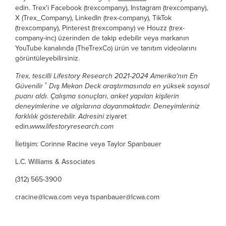
edin. Trex'i Facebook (trexcompany), Instagram (trexcompany),
X (Trex_Company), LinkedIn (trex-company), TikTok
(trexcompany), Pinterest (trexcompany) ve Houzz (trex-
company-inc) üzerinden de takip edebilir veya markanın
YouTube kanalında (TheTrexCo) ürün ve tanıtım videolarını
görüntüleyebilirsiniz.
Trex, tescilli Lifestory Research 2021-2024 Amerika'nın En
®
Güvenilir
Dış Mekan Deck araştırmasında en yüksek sayısal
puanı aldı. Çalışma sonuçları, anket yapılan kişilerin
deneyimlerine ve algılarına dayanmaktadır. Deneyimleriniz
farklılık gösterebilir. Adresini
ziyaret
edin
.
www.lifestoryresearch.com
İletişim: Corinne Racine veya Taylor Spanbauer
L.C. Williams & Associates
(312) 565-3900
cracine@lcwa.com veya tspanbauer@lcwa.com