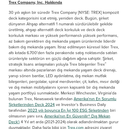
Trex Company, Inc. Hakkında
30 yılı aşkın bir süredir Trex Company [NYSE: TREX] kompozit
deck kategorisini icat etmiş, yeniden deck. Bugün, şirket
dünyanın Ahşap alternatifi 1 numaralı sürdürülebilir şekilde
üretilmiş, ahşap alternatifi deck korkuluk ve deck deck
korkuluk markası ve yüksek performanslı yüksek performans,
az bakım gerektiren dış mekanda yaşam ürünlerinde liderdir
bakım dış mekanda yaşam. İtiraz edilmeyen küresel lider Trex,
altı kıtada 6.700'den fazla perakende satış noktasında satılan
ürünleriyle sektörün en güçlü dağıtım ağına sahiptir. Şirket,
®
stratejik lisans anlaşmaları yoluyla Trex bileşenler Trex
markası altında pazarlanan dış mekanda yaşam deck drenajı,
yanıp sönen bantlar, LED aydınlatma, dış mekan mutfak
bileşenleri, pergolalar, spiral merdivenler, çit, kafes, mısır deliği
ve dış mekan mobilyalarını içeren kapsamlı bir dış mekanda
yaşam portföyü sunmaktadır. Merkezi Winchester, Virginia'da
bulunan Trex, Newsweek tarafından
Amerika'nın En Sorumlu
Şirketlerinden Deck 2024
ve Investor’s Business Daily
tarafından
2023 yılı boyunca En İyi 100 ESG Şirketinden
biri
olmasının yanı sıra,
Amerika'nın En Güvenilir® Dış Mekan
Deck'i
4 Yıl art arda (2021-2024) olarak adlandırılmaktan gurur
duymaktadır. Daha fazla bilgi için
Trex.com
adresini ziyaret