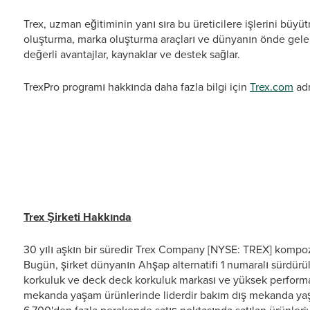
Trex, uzman eğitiminin yanı sıra bu üreticilere işlerini büy
oluşturma, marka oluşturma araçları ve dünyanın önde gele
değerli avantajlar, kaynaklar ve destek sağlar.
TrexPro programı hakkında daha fazla bilgi için
Trex.com
adr
# # 
Trex Şirketi Hakkında
30 yılı aşkın bir süredir Trex Company [NYSE: TREX] kompoz
Bugün, şirket dünyanın Ahşap alternatifi 1 numaralı sürdürüle
korkuluk ve deck deck korkuluk markası ve yüksek performa
mekanda yaşam ürünlerinde liderdir bakım dış mekanda yaşam.