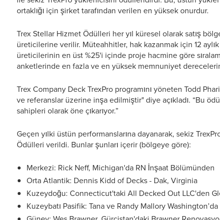
ortaklığı için şirket tarafından verilen en yüksek onurdur.
Trex Stellar Hizmet Ödülleri her yıl küresel olarak satış bö
üreticilerine verilir. Müteahhitler, hak kazanmak için 12 ayl
üreticilerinin en üst %25'i içinde proje hacmine göre sıral
anketlerinde en fazla ve en yüksek memnuniyet derecelerini
Trex Company Deck TrexPro programını yöneten Todd Phariss, 
ve referanslar üzerine inşa edilmiştir" diye açıkladı. “Bu ö
sahipleri olarak öne çıkarıyor.”
Geçen yılki üstün performanslarına dayanarak, sekiz TrexPro
Ödülleri verildi. Bunlar şunları içerir (bölgeye göre):
Merkezi: Rick Neff, Michigan'da RN İnşaat Bölümünden
Orta Atlantik: Dennis Kidd of Decks - Dak, Virginia
Kuzeydoğu: Connecticut'taki All Decked Out LLC'den G
Kuzeybatı Pasifik: Tana ve Randy Mallory Washington’d
Güney: Wes Brawner, Gürcistan'daki Brawner Renovasyon