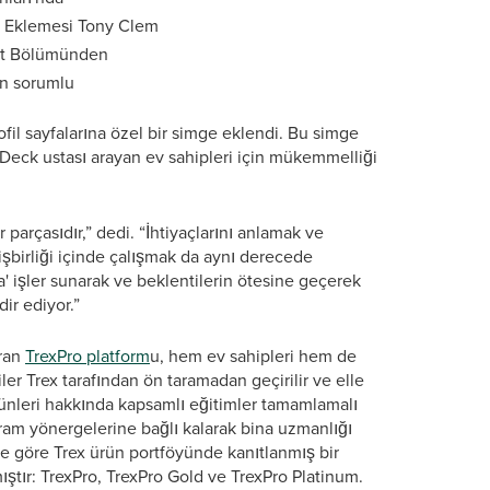
k Eklemesi Tony Clem
aat Bölümünden
en sorumlu
ofil sayfalarına özel bir simge eklendi. Bu simge
li Deck ustası arayan ev sahipleri için mükemmelliği
 parçasıdır,” dedi. “İhtiyaçlarını anlamak ve
 işbirliği içinde çalışmak da aynı derecede
ka' işler sunarak ve beklentilerin ötesine geçerek
ir ediyor.”
uran
TrexPro platform
u, hem ev sahipleri hem de
ler Trex tarafından ön taramadan geçirilir ve elle
 ürünleri hakkında kapsamlı eğitimler tamamlamalı
gram yönergelerine bağlı kalarak bina uzmanlığı
ine göre Trex ürün portföyünde kanıtlanmış bir
ıştır: TrexPro, TrexPro Gold ve TrexPro Platinum.