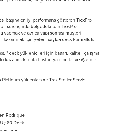
lgesi başına en iyi performans gösteren TrexPro
ık bir süre içinde bölgedeki tüm TrexPro
ama yapmak ve ayrıca yapı sonrası müşteri
 kazanmak için yeterli sayıda deck kurmalıdır.
" deck yüklenicileri için başarı, kaliteli çalışma
dülü kazanmak, onları üstün yapımcılar ve işletme
 Platinum yüklenicisine Trex Stellar Servis
len Rodrique
a Üç 60 Deck
ları'nda