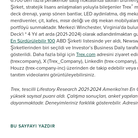
6.700'den fazla perakende satış noktasında satılan ürünleriy
®
Şirket, stratejik lisans anlaşmaları yoluyla bileşenler Trex
ma
deck drenajı, yanıp sönen bantlar, LED aydınlatma, dış mekan
merdivenler, çit, kafes, mısır deliği ve dış mekan mobilyal
portföyü sunmaktadır. Merkezi Winchester, Virginia'da bulu
Deck'i * 4 Yıl art arda (2021-2024) olarak adlandırılmaktan 
En Sürdürülebilir 100
ABD Şirketi listesinde yer aldı, News
Şirketlerinden biri seçildi ve Investor’s Business Daily tara
gösterildi. Daha fazla bilgi için
Trex.com
adresini ziyaret ed
(trexcompany), X (Trex_Company), LinkedIn (trex-company), 
Houzz (trex-company-inc) üzerinden de takip edebilir veya
tanıtım videolarını görüntüleyebilirsiniz.
Trex, tescilli Lifestory Research 2021-2024 Amerika'nın En 
yüksek sayısal puanı aldı. Çalışma sonuçları, anket yapılan 
dayanmaktadır. Deneyimleriniz farklılık gösterebilir. Adres
BU SAYFAYI YAZDIR