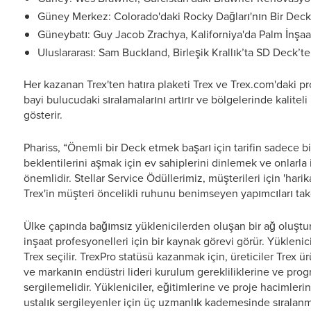
Güney Merkez: Colorado'daki Rocky Dağları'nın Bir Dec
Güneybatı: Guy Jacob Zrachya, Kaliforniya'da Palm İnş
Uluslararası: Sam Buckland, Birleşik Krallık’ta SD Deck’t
Her kazanan Trex'ten hatıra plaketi Trex ve Trex.com'daki pr
bayi bulucudaki sıralamalarını artırır ve bölgelerinde kalite
gösterir.
Phariss, “Önemli bir Deck etmek başarı için tarifin sadece bir
beklentilerini aşmak için ev sahiplerini dinlemek ve onlarla
önemlidir. Stellar Service Ödüllerimiz, müşterileri için 'hari
Trex'in müşteri öncelikli ruhunu benimseyen yapımcıları takd
Ülke çapında bağımsız yüklenicilerden oluşan bir ağ oluşt
inşaat profesyonelleri için bir kaynak görevi görür. Yüklenici
Trex seçilir. TrexPro statüsü kazanmak için, üreticiler Trex
ve markanın endüstri lideri kurulum gerekliliklerine ve pro
sergilemelidir. Yükleniciler, eğitimlerine ve proje hacimler
ustalık sergileyenler için üç uzmanlık kademesinde sıralanm