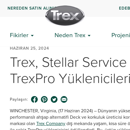
NEREDEN SATIN ALINIR
EDEB
Fikirler
Neden Trex
Projeni
HAZIRAN 25, 2024
Trex, Stellar Service
TrexPro Yüklenicileri
Paylaşın:
WINCHESTER, Virginia, (17 Haziran 2024) – Dünyanın yükse
performanslı ahşap alternatifi Deck ve korkuluk üreticisi 
markası olan
Trex Company
dış mekanda yaşam, kısa süre ön
ile sekiz TrexPro yüklenicisini ödüllendirdi. Bu, üstün yükl