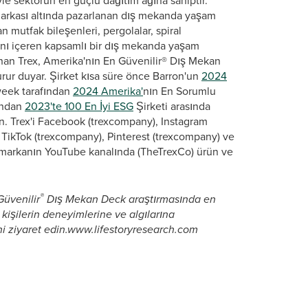
le sektörün en güçlü dağıtım ağına sahiptir.
rkası altında pazarlanan dış mekanda yaşam
 mutfak bileşenleri, pergolalar, spiral
arını içeren kapsamlı bir dış mekanda yaşam
nan Trex, Amerika'nın En Güvenilir® Dış Mekan
gurur duyar. Şirket kısa süre önce Barron'un
2024
week tarafından
2024 Amerika'
nın En Sorumlu
fından
2023'te 100 En İyi ESG
Şirketi arasında
in. Trex'i Facebook (trexcompany), Instagram
TikTok (trexcompany), Pinterest (trexcompany) ve
 markanın YouTube kanalında (TheTrexCo) ürün ve
®
Güvenilir
Dış Mekan Deck araştırmasında en
kişilerin deneyimlerine ve algılarına
ini ziyaret edin.www.lifestoryresearch.com