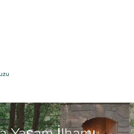
vuzu
a Yaşam İlhamı