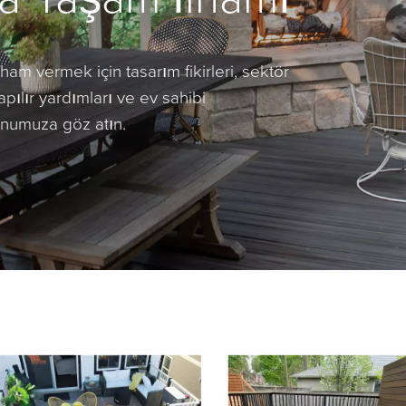
ham vermek için tasarım fikirleri, sektör
apılır yardımları ve ev sahibi
onumuza göz atın.
rousel
with product photos. Use the previous and next buttons to navigate.