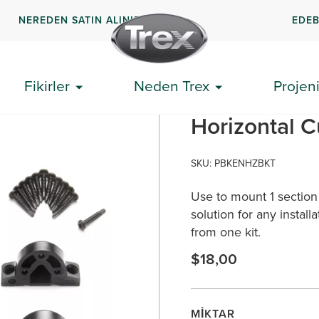
NEREDEN SATIN ALINIR
EDEB
 Kesik Raylarda Trex® Montaj Donanımı
Fikirler
Neden Trex
Projeni
Trex® Mount
Horizontal C
SKU: PBKENHZBKT
Use to mount 1 section 
solution for any install
from one kit.
$18,00
MIKTAR