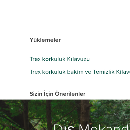
Yüklemeler
Trex korkuluk Kılavuzu
Trex korkuluk bakım ve Temizlik Kıla
Sizin İçin Önerilenler
Dış Mekand