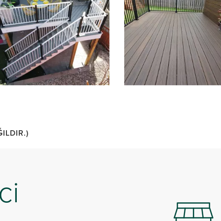
depanel 1 of 4, Showing items 1 to 3 of 12.
LDIR.)
ci