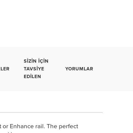
SIZIN İÇIN
LER
TAVSIYE
YORUMLAR
EDILEN
t or Enhance rail.
The perfect