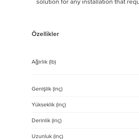
solution for any installation that re
Özellikler
Ağırlık (lb)
Genişlik (inç)
Yükseklik (inç)
Derinlik (inç)
Uzunluk (inç)