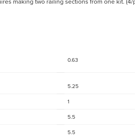
quires making two railing sections from one kit. (4/
0.63
5.25
1
5.5
5.5