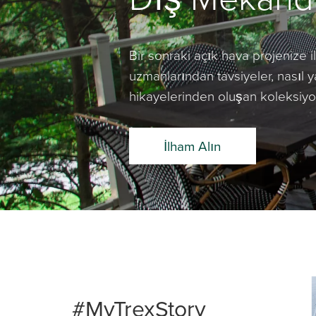
Bir sonraki açık hava projenize il
uzmanlarından tavsiyeler, nasıl y
hikayelerinden oluşan koleksiy
İlham Alın
Media Ca
Carousel 
#MyTrexStory