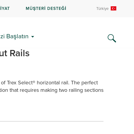
İYAT
MÜŞTERİ DESTEĞİ
Türkiye
Paylaşın:
zi Başlatın
ing Hardware for
ut Rails
of Trex Select® horizontal rail. The perfect
ation that requires making two railing sections