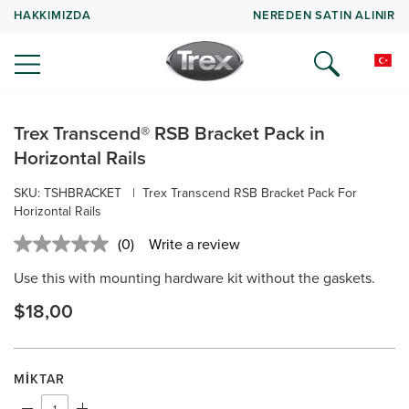
HAKKIMIZDA
NEREDEN SATIN ALINIR
Trex Transcend® RSB Bracket Pack in
Horizontal Rails
SKU: TSHBRACKET
|
Trex Transcend RSB Bracket Pack For
Horizontal Rails
(0)
Write a review
No
rating
Use this with mounting hardware kit without the gaskets.
value.
Same
$18,00
page
link.
MIKTAR